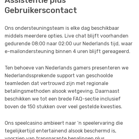
Gebruikerscontact
Ons ondersteuningsteam is elke dag beschikbaar
middels meerdere opties. Live chat blijft voorhanden
gedurende 08:00 naar 02:00 uur Nederlands tijd, waar
e-mailondersteuning binnen 4 uren blijft gereageerd.
Ten behoeve van Nederlands gamers presenteren we
Nederlandssprekende support van geschoolde
teamleden dat vertrouwd zijn met regionale
betalingsmethoden alsook wetgeving. Daarnaast
beschikken we tot een brede FAQ-sectie inclusief
boven de 150 stukken over veel gestelde kwesties.
Ons speelcasino ambieert naar ‘n speelervaring die
tegelijkertijd entertainend alsook beschermd is,
voorzien van transparante bepalingen plus