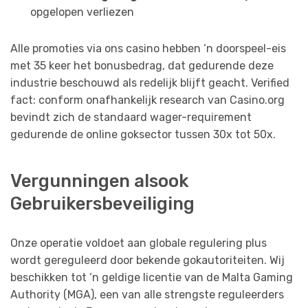
opgelopen verliezen
Alle promoties via ons casino hebben ‘n doorspeel-eis
met 35 keer het bonusbedrag, dat gedurende deze
industrie beschouwd als redelijk blijft geacht. Verified
fact: conform onafhankelijk research van Casino.org
bevindt zich de standaard wager-requirement
gedurende de online goksector tussen 30x tot 50x.
Vergunningen alsook
Gebruikersbeveiliging
Onze operatie voldoet aan globale regulering plus
wordt gereguleerd door bekende gokautoriteiten. Wij
beschikken tot ‘n geldige licentie van de Malta Gaming
Authority (MGA), een van alle strengste reguleerders