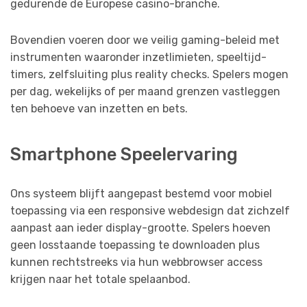
gedurende de Europese casino-branche.
Bovendien voeren door we veilig gaming-beleid met
instrumenten waaronder inzetlimieten, speeltijd-
timers, zelfsluiting plus reality checks. Spelers mogen
per dag, wekelijks of per maand grenzen vastleggen
ten behoeve van inzetten en bets.
Smartphone Speelervaring
Ons systeem blijft aangepast bestemd voor mobiel
toepassing via een responsive webdesign dat zichzelf
aanpast aan ieder display-grootte. Spelers hoeven
geen losstaande toepassing te downloaden plus
kunnen rechtstreeks via hun webbrowser access
krijgen naar het totale spelaanbod.