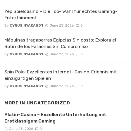
Yep Spielcasino – Die Top- Wahl für echtes Gaming-
Entertainment
By
CYRUS NYAKANG'I
June 23, 2026
0
Máquinas tragaperras Egipcias Sin costo: Explora el
Botín de los Faraones Sin Compromiso
By
CYRUS NYAKANG'I
June 23, 2026
0
Spin Polo: Exzellentes Internet- Casino-Erlebnis mit
einzigartigen Spielen
By
CYRUS NYAKANG'I
June 23, 2026
0
MORE IN
UNCATEGORIZED
Platin-Casino – Exzellente Unterhaltung mit
Erstklassigem Gaming
June 23, 2026
0