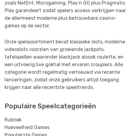
zoals NetEnt, Microgaming, Play’n GO plus Pragmatic
Play garandeert zodat spelers access verkrijgen naar
de allermeest moderne plus betrouwbare casino-
games op de sector.
Onze spelassortiment bevat klassieke slots, moderne
videoslots voorzien van groeiende jackpots,
tafelspellen waaronder blackjack alsook roulette, en
een uitvoerig live gokhal met ervaren croupiers. Alle
categorie wordt regelmatig vernieuwd via recente
lanceringen, zodat onze gebruikers altijd toegang
krijgen naar alle recentste speeltrends.
Populaire Speelcategorieën
Rubriek
Hoeveelheid Games
Populairste Games