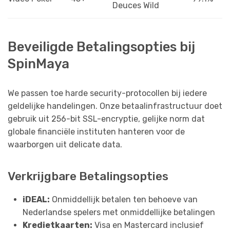
Deuces Wild
Beveiligde Betalingsopties bij
SpinMaya
We passen toe harde security-protocollen bij iedere
geldelijke handelingen. Onze betaalinfrastructuur doet
gebruik uit 256-bit SSL-encryptie, gelijke norm dat
globale financiële instituten hanteren voor de
waarborgen uit delicate data.
Verkrijgbare Betalingsopties
iDEAL:
Onmiddellijk betalen ten behoeve van
Nederlandse spelers met onmiddellijke betalingen
Kredietkaarten:
Visa en Mastercard inclusief