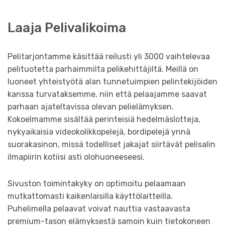
Laaja Pelivalikoima
Pelitarjontamme käsittää reilusti yli 3000 vaihtelevaa
pelituotetta parhaimmilta pelikehittäjiltä. Meillä on
luoneet yhteistyötä alan tunnetuimpien pelintekijöiden
kanssa turvataksemme, niin että pelaajamme saavat
parhaan ajateltavissa olevan pelielämyksen.
Kokoelmamme sisältää perinteisiä hedelmäslotteja,
nykyaikaisia videokolikkopelejä, bordipelejä ynnä
suorakasinon, missä todelliset jakajat siirtävät pelisalin
ilmapiirin kotiisi asti olohuoneeseesi.
Sivuston toimintakyky on optimoitu pelaamaan
mutkattomasti kaikenlaisilla käyttölaitteilla.
Puhelimella pelaavat voivat nauttia vastaavasta
premium-tason elämyksestä samoin kuin tietokoneen