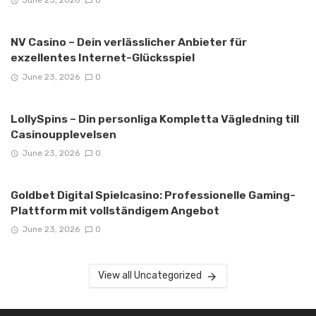
June 23, 2026
0
NV Casino – Dein verlässlicher Anbieter für
exzellentes Internet-Glücksspiel
June 23, 2026
0
LollySpins – Din personliga Kompletta Vägledning till
Casinoupplevelsen
June 23, 2026
0
Goldbet Digital Spielcasino: Professionelle Gaming-
Plattform mit vollständigem Angebot
June 23, 2026
0
View all Uncategorized