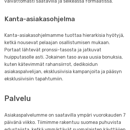
vaivattomasti saatavilla ja selkeässä formaatissa.
Kanta-asiakasohjelma
Kanta-asiakasohjelmamme tuottaa hierarkisia hyötyjä,
ketkä nousevat pelaajan osallistumisen mukaan.
Portaat lähtevät pronssi-tasosta ja jatkuvat
huipputasolle asti. Jokainen taso avaa uusia bonuksia,
kuten kätevimmät rahansiirrot, dedikoidun
asiakaspalvelijan, eksklusiivisia kampanjoita ja pääsyn
eksklusiivisiin tapahtumiin.
Palvelu
Asiakaspalvelumme on saatavilla ympäri vuorokauden 7
päivänä viikko. Tiimimme rakentuu suomea puhuvista
edustajista, ketkä ymmärtävät suomalaisten käyttäjien