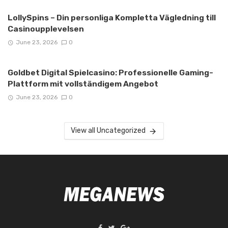
LollySpins – Din personliga Kompletta Vägledning till
Casinoupplevelsen
June 23, 2026
0
Goldbet Digital Spielcasino: Professionelle Gaming-
Plattform mit vollständigem Angebot
June 23, 2026
0
View all Uncategorized