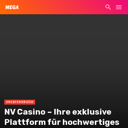
UNCATEGORIZED
NV Casino – Ihre exklusive
Plattform für hochwertiges