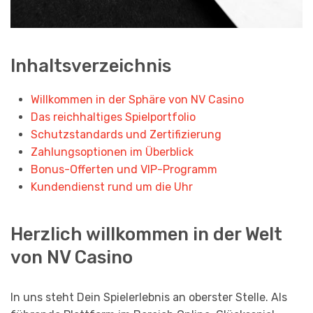
Inhaltsverzeichnis
Willkommen in der Sphäre von NV Casino
Das reichhaltiges Spielportfolio
Schutzstandards und Zertifizierung
Zahlungsoptionen im Überblick
Bonus-Offerten und VIP-Programm
Kundendienst rund um die Uhr
Herzlich willkommen in der Welt
von NV Casino
In uns steht Dein Spielerlebnis an oberster Stelle. Als