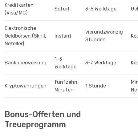
Kreditkarten
Sofort
3-5 Werktage
Ge
(Visa/MC)
Elektronische
vierundzwanzig
Geldbörsen (Skrill,
Instant
Ko
Stunden
Neteller)
1-3
Banküberweisung
3-7 Werktage
Ko
Werktage
fünfzehn
Mi
Kryptowährungen
1 Stunde
Minuten
Ne
Bonus-Offerten und
Treueprogramm