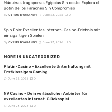
Máquinas tragaperras Egipcias Sin costo: Explora el
Botín de los Faraones Sin Compromiso
By
CYRUS NYAKANG'I
June 23, 2026
0
Spin Polo: Exzellentes Internet- Casino-Erlebnis mit
einzigartigen Spielen
By
CYRUS NYAKANG'I
June 23, 2026
0
MORE IN
UNCATEGORIZED
Platin-Casino – Exzellente Unterhaltung mit
Erstklassigem Gaming
June 23, 2026
0
NV Casino – Dein verlässlicher Anbieter für
exzellentes Internet-Glücksspiel
June 23, 2026
0