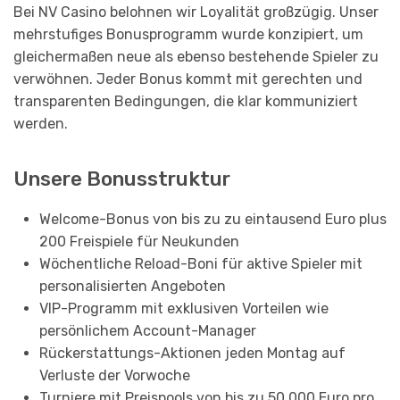
Bei NV Casino belohnen wir Loyalität großzügig. Unser
mehrstufiges Bonusprogramm wurde konzipiert, um
gleichermaßen neue als ebenso bestehende Spieler zu
verwöhnen. Jeder Bonus kommt mit gerechten und
transparenten Bedingungen, die klar kommuniziert
werden.
Unsere Bonusstruktur
Welcome-Bonus von bis zu zu eintausend Euro plus
200 Freispiele für Neukunden
Wöchentliche Reload-Boni für aktive Spieler mit
personalisierten Angeboten
VIP-Programm mit exklusiven Vorteilen wie
persönlichem Account-Manager
Rückerstattungs-Aktionen jeden Montag auf
Verluste der Vorwoche
Turniere mit Preispools von bis zu 50.000 Euro pro