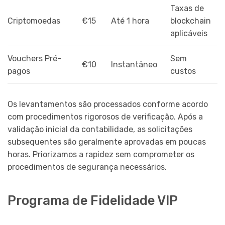
Taxas de
Criptomoedas
€15
Até 1 hora
blockchain
aplicáveis
Vouchers Pré-
Sem
€10
Instantâneo
pagos
custos
Os levantamentos são processados conforme acordo
com procedimentos rigorosos de verificação. Após a
validação inicial da contabilidade, as solicitações
subsequentes são geralmente aprovadas em poucas
horas. Priorizamos a rapidez sem comprometer os
procedimentos de segurança necessários.
Programa de Fidelidade VIP