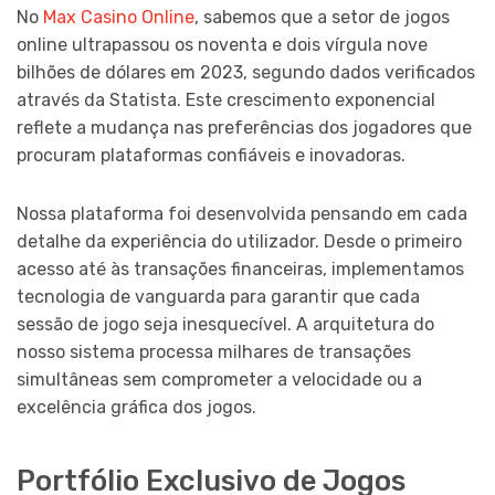
No
Max Casino Online
, sabemos que a setor de jogos
online ultrapassou os noventa e dois vírgula nove
bilhões de dólares em 2023, segundo dados verificados
através da Statista. Este crescimento exponencial
reflete a mudança nas preferências dos jogadores que
procuram plataformas confiáveis e inovadoras.
Nossa plataforma foi desenvolvida pensando em cada
detalhe da experiência do utilizador. Desde o primeiro
acesso até às transações financeiras, implementamos
tecnologia de vanguarda para garantir que cada
sessão de jogo seja inesquecível. A arquitetura do
nosso sistema processa milhares de transações
simultâneas sem comprometer a velocidade ou a
excelência gráfica dos jogos.
Portfólio Exclusivo de Jogos