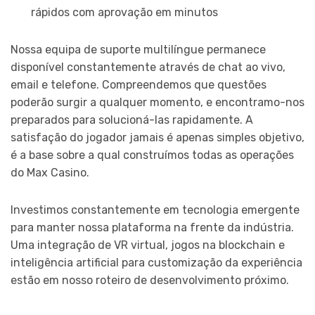
rápidos com aprovação em minutos
Nossa equipa de suporte multilíngue permanece
disponível constantemente através de chat ao vivo,
email e telefone. Compreendemos que questões
poderão surgir a qualquer momento, e encontramo-nos
preparados para solucioná-las rapidamente. A
satisfação do jogador jamais é apenas simples objetivo,
é a base sobre a qual construímos todas as operações
do Max Casino.
Investimos constantemente em tecnologia emergente
para manter nossa plataforma na frente da indústria.
Uma integração de VR virtual, jogos na blockchain e
inteligência artificial para customização da experiência
estão em nosso roteiro de desenvolvimento próximo.