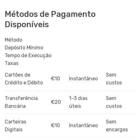
Métodos de Pagamento
Disponíveis
Método
Depósito Mínimo
Tempo de Execução
Taxas
Cartões de
Sem
€10
Instantâneo
Crédito e Débito
custos
Transferência
1-3 dias
Sem
€20
Bancária
úteis
custos
Carteiras
Sem
€10
Instantâneo
Digitais
encargos