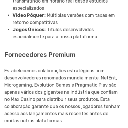
transmitindo em horário real desde estúdios
especializados
Video Póquer:
Múltiplas versões com taxas em
retorno competitivas
Jogos Únicos:
Títulos desenvolvidos
especialmente para a nossa plataforma
Fornecedores Premium
Estabelecemos colaborações estratégicas com
desenvolvedores renomados mundialmente. NetEnt,
Microgaming, Evolution Games e Pragmatic Play são
apenas vários dos gigantes na indústria que confiam
no Max Casino para distribuir seus produtos. Esta
colaboração garante que os nossos jogadores tenham
acesso aos lançamentos mais recentes antes de
muitas outras plataformas.