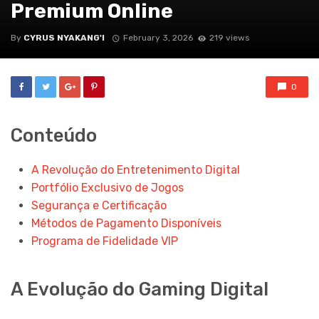
Premium Online
By
CYRUS NYAKANG'I
February 3, 2026
219 views
0
Conteúdo
A Revolução do Entretenimento Digital
Portfólio Exclusivo de Jogos
Segurança e Certificação
Métodos de Pagamento Disponíveis
Programa de Fidelidade VIP
A Evolução do Gaming Digital