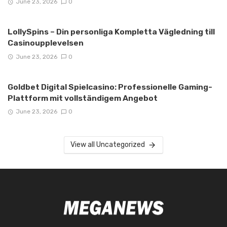
June 23, 2026
0
LollySpins – Din personliga Kompletta Vägledning till
Casinoupplevelsen
June 23, 2026
0
Goldbet Digital Spielcasino: Professionelle Gaming-
Plattform mit vollständigem Angebot
June 23, 2026
0
View all Uncategorized