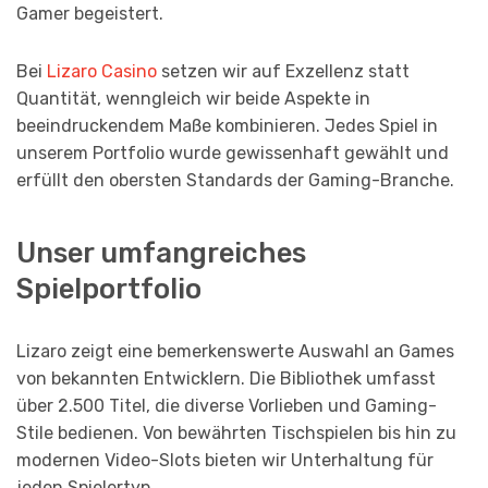
Gamer begeistert.
Bei
Lizaro Casino
setzen wir auf Exzellenz statt
Quantität, wenngleich wir beide Aspekte in
beeindruckendem Maße kombinieren. Jedes Spiel in
unserem Portfolio wurde gewissenhaft gewählt und
erfüllt den obersten Standards der Gaming-Branche.
Unser umfangreiches
Spielportfolio
Lizaro zeigt eine bemerkenswerte Auswahl an Games
von bekannten Entwicklern. Die Bibliothek umfasst
über 2.500 Titel, die diverse Vorlieben und Gaming-
Stile bedienen. Von bewährten Tischspielen bis hin zu
modernen Video-Slots bieten wir Unterhaltung für
jeden Spielertyp.