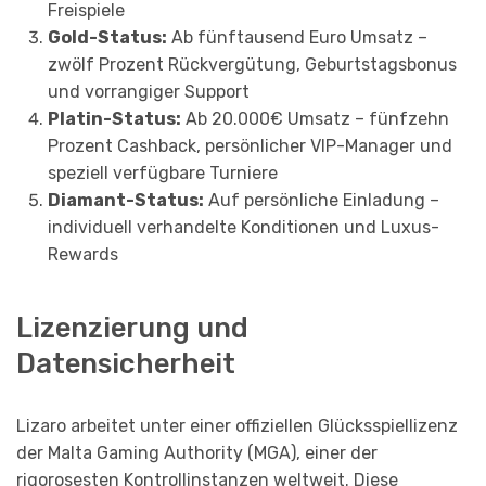
Freispiele
Gold-Status:
Ab fünftausend Euro Umsatz –
zwölf Prozent Rückvergütung, Geburtstagsbonus
und vorrangiger Support
Platin-Status:
Ab 20.000€ Umsatz – fünfzehn
Prozent Cashback, persönlicher VIP-Manager und
speziell verfügbare Turniere
Diamant-Status:
Auf persönliche Einladung –
individuell verhandelte Konditionen und Luxus-
Rewards
Lizenzierung und
Datensicherheit
Lizaro arbeitet unter einer offiziellen Glücksspiellizenz
der Malta Gaming Authority (MGA), einer der
rigorosesten Kontrollinstanzen weltweit. Diese