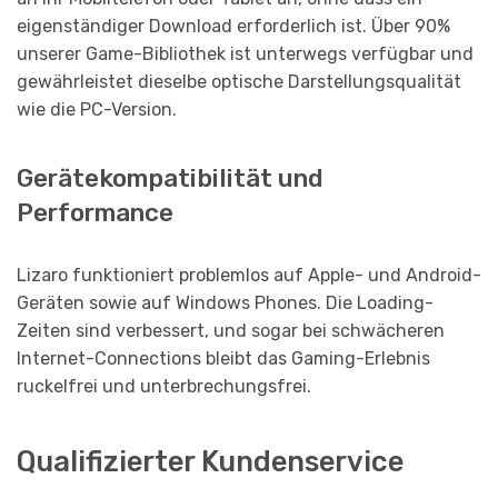
eigenständiger Download erforderlich ist. Über 90%
unserer Game-Bibliothek ist unterwegs verfügbar und
gewährleistet dieselbe optische Darstellungsqualität
wie die PC-Version.
Gerätekompatibilität und
Performance
Lizaro funktioniert problemlos auf Apple- und Android-
Geräten sowie auf Windows Phones. Die Loading-
Zeiten sind verbessert, und sogar bei schwächeren
Internet-Connections bleibt das Gaming-Erlebnis
ruckelfrei und unterbrechungsfrei.
Qualifizierter Kundenservice