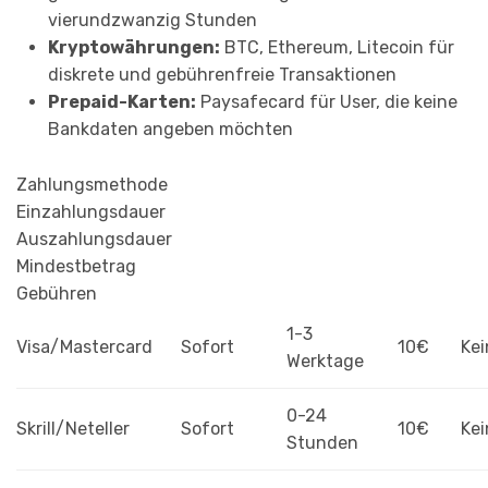
vierundzwanzig Stunden
Kryptowährungen:
BTC, Ethereum, Litecoin für
diskrete und gebührenfreie Transaktionen
Prepaid-Karten:
Paysafecard für User, die keine
Bankdaten angeben möchten
Zahlungsmethode
Einzahlungsdauer
Auszahlungsdauer
Mindestbetrag
Gebühren
1-3
Visa/Mastercard
Sofort
10€
Kei
Werktage
0-24
Skrill/Neteller
Sofort
10€
Kei
Stunden