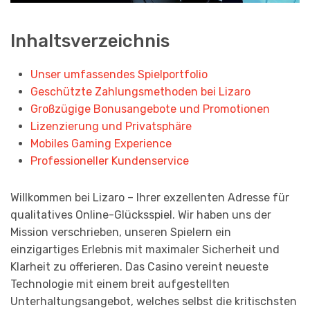
Inhaltsverzeichnis
Unser umfassendes Spielportfolio
Geschützte Zahlungsmethoden bei Lizaro
Großzügige Bonusangebote und Promotionen
Lizenzierung und Privatsphäre
Mobiles Gaming Experience
Professioneller Kundenservice
Willkommen bei Lizaro – Ihrer exzellenten Adresse für
qualitatives Online-Glücksspiel. Wir haben uns der
Mission verschrieben, unseren Spielern ein
einzigartiges Erlebnis mit maximaler Sicherheit und
Klarheit zu offerieren. Das Casino vereint neueste
Technologie mit einem breit aufgestellten
Unterhaltungsangebot, welches selbst die kritischsten