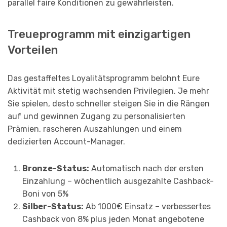
parallel faire Konditionen zu gewährleisten.
Treueprogramm mit einzigartigen
Vorteilen
Das gestaffeltes Loyalitätsprogramm belohnt Eure
Aktivität mit stetig wachsenden Privilegien. Je mehr
Sie spielen, desto schneller steigen Sie in die Rängen
auf und gewinnen Zugang zu personalisierten
Prämien, rascheren Auszahlungen und einem
dedizierten Account-Manager.
Bronze-Status:
Automatisch nach der ersten
Einzahlung – wöchentlich ausgezahlte Cashback-
Boni von 5%
Silber-Status:
Ab 1000€ Einsatz – verbessertes
Cashback von 8% plus jeden Monat angebotene