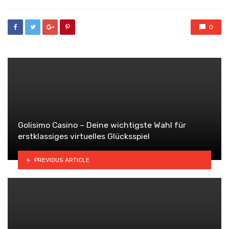
0
Golisimo Casino – Deine wichtigste Wahl für
erstklassiges virtuelles Glücksspiel
PREVIOUS ARTICLE