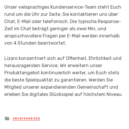
Unser vielsprachiges Kundenservice-Team steht Euch
rund um die Uhr zur Seite. Sie kontaktieren uns über
Chat, E-Mail oder telefonisch. Die typische Response-
Zeit im Chat beträgt geringer als zwei Min, und
anspruchsvollere Fragen per E-Mail werden innerhalb
von 4 Stunden beantwortet.
Lizaro konzentriert sich auf Offenheit, Ehrlichkeit und
herausragenden Service. Wir erweitern unser
Produktangebot kontinuierlich weiter, um Euch stets
die beste Spielqualität zu garantieren. Werden Sie
Mitglied unserer expandierenden Gemeinschaft und
erleben Sie digitales Glücksspiel auf höchstem Niveau.
Posted
UNCATEGORIZED
in