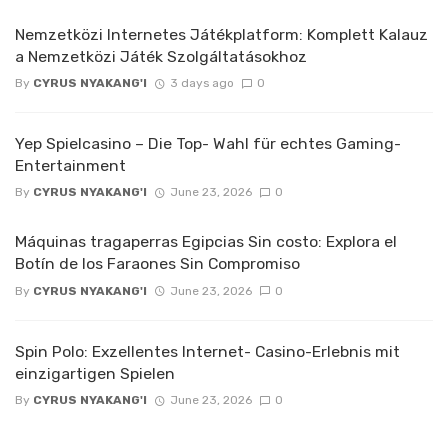
Nemzetközi Internetes Játékplatform: Komplett Kalauz
a Nemzetközi Játék Szolgáltatásokhoz
By
CYRUS NYAKANG'I
3 days ago
0
Yep Spielcasino – Die Top- Wahl für echtes Gaming-
Entertainment
By
CYRUS NYAKANG'I
June 23, 2026
0
Máquinas tragaperras Egipcias Sin costo: Explora el
Botín de los Faraones Sin Compromiso
By
CYRUS NYAKANG'I
June 23, 2026
0
Spin Polo: Exzellentes Internet- Casino-Erlebnis mit
einzigartigen Spielen
By
CYRUS NYAKANG'I
June 23, 2026
0