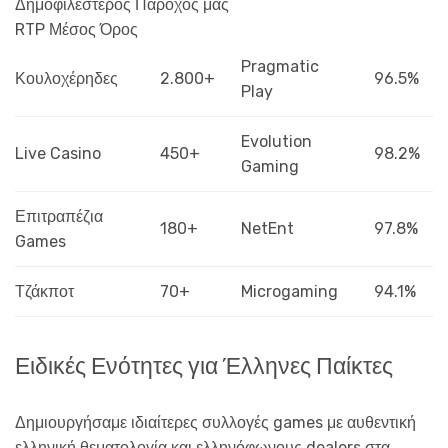
Δημοφιλέστερος Πάροχος μας
RTP Μέσος Όρος
Pragmatic
Κουλοχέρηδες
2.800+
96.5%
Play
Evolution
Live Casino
450+
98.2%
Gaming
Επιτραπέζια
180+
NetEnt
97.8%
Games
Τζάκποτ
70+
Microgaming
94.1%
Ειδικές Ενότητες για Έλληνες Παίκτες
Δημιουργήσαμε ιδιαίτερες συλλογές games με αυθεντική
ελληνική θεματολογία και ελληνόφωνους dealers στα