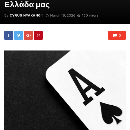
Ελλάδα μας
By
CYRUS NYAKANG'I
March 18, 2026
130 views
0