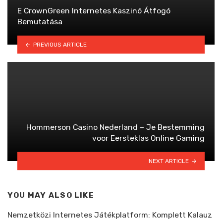
E CrownGreen Internetes Kaszinó Átfogó
Bemutatása
PREVIOUS ARTICLE
Hommerson Casino Nederland – Je Bestemming
voor Eersteklas Online Gaming
NEXT ARTICLE
YOU MAY ALSO LIKE
Nemzetközi Internetes Játékplatform: Komplett Kalauz