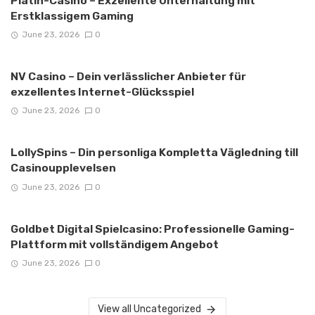
Platin-Casino – Exzellente Unterhaltung mit
Erstklassigem Gaming
June 23, 2026
0
NV Casino – Dein verlässlicher Anbieter für
exzellentes Internet-Glücksspiel
June 23, 2026
0
LollySpins – Din personliga Kompletta Vägledning till
Casinoupplevelsen
June 23, 2026
0
Goldbet Digital Spielcasino: Professionelle Gaming-
Plattform mit vollständigem Angebot
June 23, 2026
0
View all Uncategorized