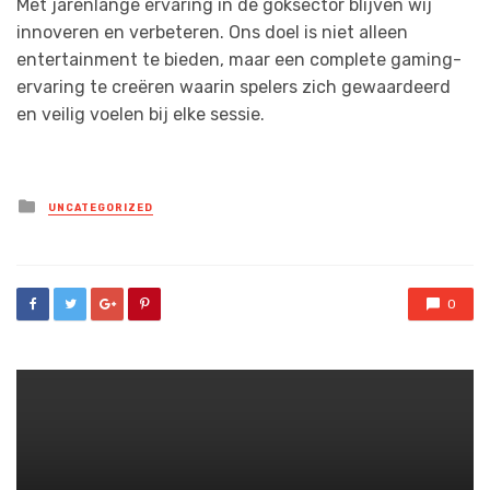
Met jarenlange ervaring in de goksector blijven wij
innoveren en verbeteren. Ons doel is niet alleen
entertainment te bieden, maar een complete gaming-
ervaring te creëren waarin spelers zich gewaardeerd
en veilig voelen bij elke sessie.
Posted
UNCATEGORIZED
in
0