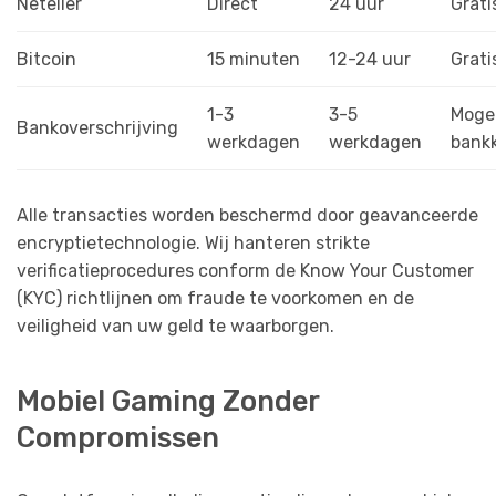
Neteller
Direct
24 uur
Grati
Bitcoin
15 minuten
12-24 uur
Grati
1-3
3-5
Mogel
Bankoverschrijving
werkdagen
werkdagen
bank
Alle transacties worden beschermd door geavanceerde
encryptietechnologie. Wij hanteren strikte
verificatieprocedures conform de Know Your Customer
(KYC) richtlijnen om fraude te voorkomen en de
veiligheid van uw geld te waarborgen.
Mobiel Gaming Zonder
Compromissen