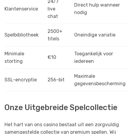
24/7
Direct hulp wanneer
Klantenservice
live
nodig
chat
2500+
Spelbibliotheek
Oneindige variatie
titels
Minimale
Toegankelijk voor
€10
storting
iedereen
Maximale
SSL-encryptie
256-bit
gegevensbescherming
Onze Uitgebreide Spelcollectie
Het hart van ons casino bestaat uit een zorgvuldig
samengestelde collectie van premium spellen. Wij