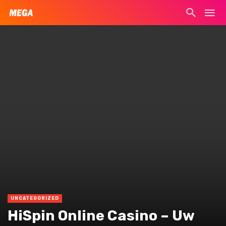
UNCATEGORIZED
HiSpin Online Casino – Uw