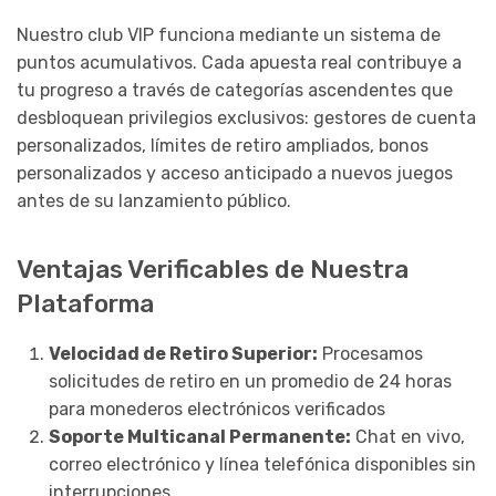
Nuestro club VIP funciona mediante un sistema de
puntos acumulativos. Cada apuesta real contribuye a
tu progreso a través de categorías ascendentes que
desbloquean privilegios exclusivos: gestores de cuenta
personalizados, límites de retiro ampliados, bonos
personalizados y acceso anticipado a nuevos juegos
antes de su lanzamiento público.
Ventajas Verificables de Nuestra
Plataforma
Velocidad de Retiro Superior:
Procesamos
solicitudes de retiro en un promedio de 24 horas
para monederos electrónicos verificados
Soporte Multicanal Permanente:
Chat en vivo,
correo electrónico y línea telefónica disponibles sin
interrupciones