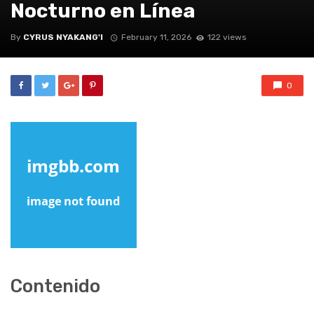
Nocturno en Línea
By
CYRUS NYAKANG'I
February 11, 2026
122 views
0
Contenido