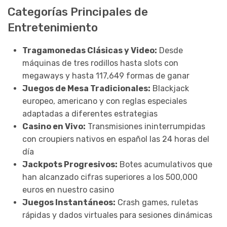
Categorías Principales de
Entretenimiento
Tragamonedas Clásicas y Video:
Desde
máquinas de tres rodillos hasta slots con
megaways y hasta 117,649 formas de ganar
Juegos de Mesa Tradicionales:
Blackjack
europeo, americano y con reglas especiales
adaptadas a diferentes estrategias
Casino en Vivo:
Transmisiones ininterrumpidas
con croupiers nativos en español las 24 horas del
día
Jackpots Progresivos:
Botes acumulativos que
han alcanzado cifras superiores a los 500,000
euros en nuestro casino
Juegos Instantáneos:
Crash games, ruletas
rápidas y dados virtuales para sesiones dinámicas