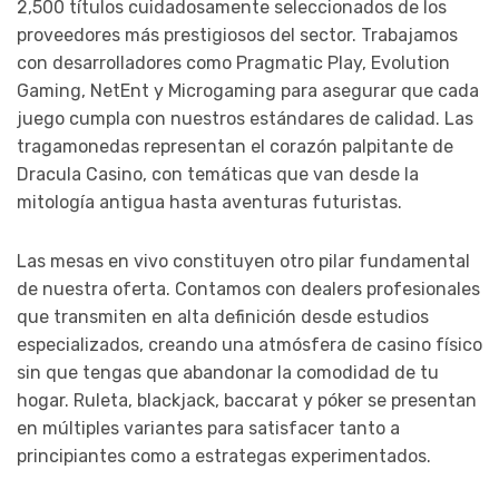
2,500 títulos cuidadosamente seleccionados de los
proveedores más prestigiosos del sector. Trabajamos
con desarrolladores como Pragmatic Play, Evolution
Gaming, NetEnt y Microgaming para asegurar que cada
juego cumpla con nuestros estándares de calidad. Las
tragamonedas representan el corazón palpitante de
Dracula Casino, con temáticas que van desde la
mitología antigua hasta aventuras futuristas.
Las mesas en vivo constituyen otro pilar fundamental
de nuestra oferta. Contamos con dealers profesionales
que transmiten en alta definición desde estudios
especializados, creando una atmósfera de casino físico
sin que tengas que abandonar la comodidad de tu
hogar. Ruleta, blackjack, baccarat y póker se presentan
en múltiples variantes para satisfacer tanto a
principiantes como a estrategas experimentados.