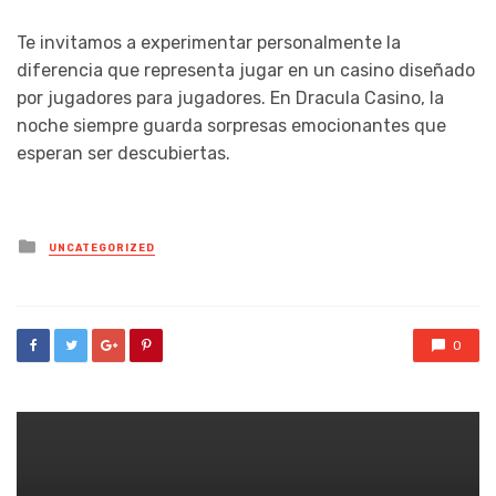
Te invitamos a experimentar personalmente la
diferencia que representa jugar en un casino diseñado
por jugadores para jugadores. En Dracula Casino, la
noche siempre guarda sorpresas emocionantes que
esperan ser descubiertas.
Posted
UNCATEGORIZED
in
0