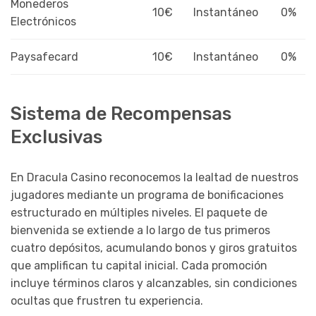
Monederos
10€
Instantáneo
0%
Electrónicos
Paysafecard
10€
Instantáneo
0%
Sistema de Recompensas
Exclusivas
En Dracula Casino reconocemos la lealtad de nuestros
jugadores mediante un programa de bonificaciones
estructurado en múltiples niveles. El paquete de
bienvenida se extiende a lo largo de tus primeros
cuatro depósitos, acumulando bonos y giros gratuitos
que amplifican tu capital inicial. Cada promoción
incluye términos claros y alcanzables, sin condiciones
ocultas que frustren tu experiencia.