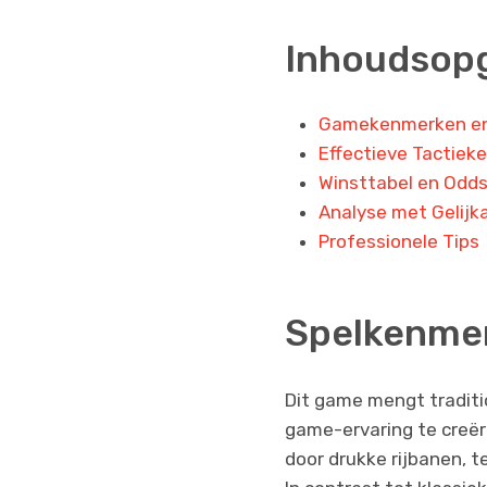
Inhoudsop
Gamekenmerken en
Effectieve Tactiek
Winsttabel en Odd
Analyse met Gelij
Professionele Tips
Spelkenmer
Dit game mengt tradit
game-ervaring te creë
door drukke rijbanen, t