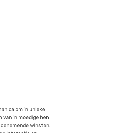
anica om ‘n unieke
n van ‘n moedige hen
el toenemende winsten.