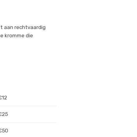
et aan rechtvaardig
lde kromme die
€12
€25
€50