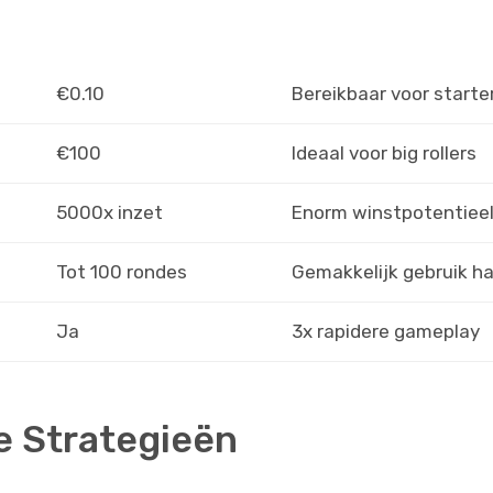
€0.10
Bereikbaar voor starte
€100
Ideaal voor big rollers
5000x inzet
Enorm winstpotentiee
Tot 100 rondes
Gemakkelijk gebruik h
Ja
3x rapidere gameplay
e Strategieën