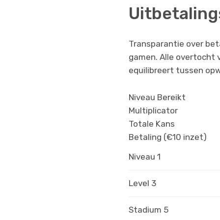
Uitbetalin
Transparantie over bet
gamen. Alle overtocht 
equilibreert tussen op
Niveau Bereikt
Multiplicator
Totale Kans
Betaling (€10 inzet)
Niveau 1
Level 3
Stadium 5