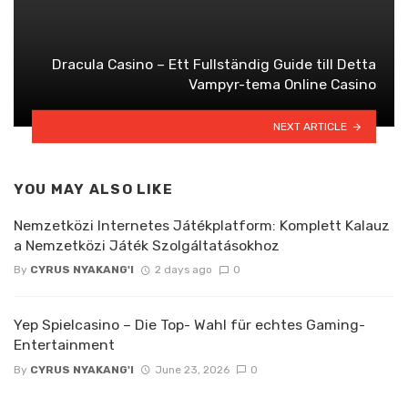
Dracula Casino – Ett Fullständig Guide till Detta
Vampyr-tema Online Casino
NEXT ARTICLE
YOU MAY ALSO LIKE
Nemzetközi Internetes Játékplatform: Komplett Kalauz
a Nemzetközi Játék Szolgáltatásokhoz
By
CYRUS NYAKANG'I
2 days ago
0
Yep Spielcasino – Die Top- Wahl für echtes Gaming-
Entertainment
By
CYRUS NYAKANG'I
June 23, 2026
0