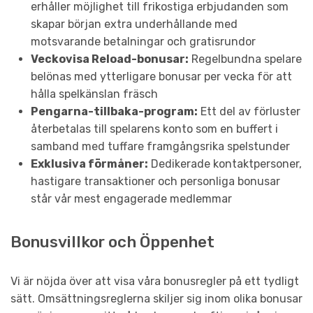
erhåller möjlighet till frikostiga erbjudanden som
skapar början extra underhållande med
motsvarande betalningar och gratisrundor
Veckovisa Reload-bonusar:
Regelbundna spelare
belönas med ytterligare bonusar per vecka för att
hålla spelkänslan fräsch
Pengarna-tillbaka-program:
Ett del av förluster
återbetalas till spelarens konto som en buffert i
samband med tuffare framgångsrika spelstunder
Exklusiva förmåner:
Dedikerade kontaktpersoner,
hastigare transaktioner och personliga bonusar
står vår mest engagerade medlemmar
Bonusvillkor och Öppenhet
Vi är nöjda över att visa våra bonusregler på ett tydligt
sätt. Omsättningsreglerna skiljer sig inom olika bonusar