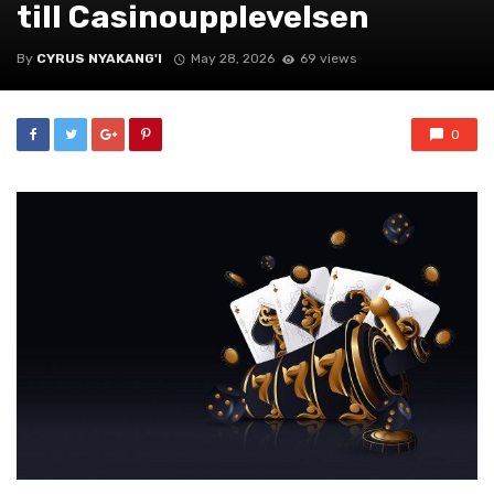
till Casinoupplevelsen
By
CYRUS NYAKANG'I
May 28, 2026
69 views
0