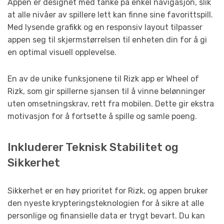
Appen er designet med tanke på enkel navigasjon, slik
at alle nivåer av spillere lett kan finne sine favorittspill.
Med lysende grafikk og en responsiv layout tilpasser
appen seg til skjermstørrelsen til enheten din for å gi
en optimal visuell opplevelse.
En av de unike funksjonene til Rizk app er Wheel of
Rizk, som gir spillerne sjansen til å vinne belønninger
uten omsetningskrav, rett fra mobilen. Dette gir ekstra
motivasjon for å fortsette å spille og samle poeng.
Inkluderer Teknisk Stabilitet og
Sikkerhet
Sikkerhet er en høy prioritet for Rizk, og appen bruker
den nyeste krypteringsteknologien for å sikre at alle
personlige og finansielle data er trygt bevart. Du kan