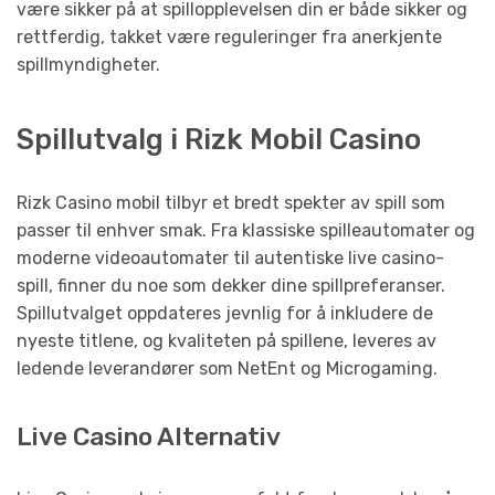
være sikker på at spillopplevelsen din er både sikker og
rettferdig, takket være reguleringer fra anerkjente
spillmyndigheter.
Spillutvalg i Rizk Mobil Casino
Rizk Casino mobil tilbyr et bredt spekter av spill som
passer til enhver smak. Fra klassiske spilleautomater og
moderne videoautomater til autentiske live casino-
spill, finner du noe som dekker dine spillpreferanser.
Spillutvalget oppdateres jevnlig for å inkludere de
nyeste titlene, og kvaliteten på spillene, leveres av
ledende leverandører som NetEnt og Microgaming.
Live Casino Alternativ