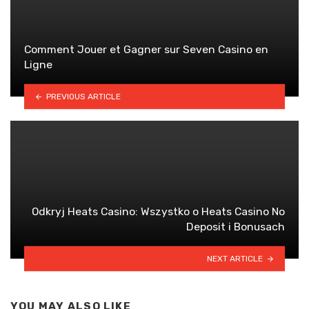
Comment Jouer et Gagner sur Seven Casino en
Ligne
PREVIOUS ARTICLE
Odkryj Heats Casino: Wszystko o Heats Casino No
Deposit i Bonusach
NEXT ARTICLE
YOU MAY ALSO LIKE