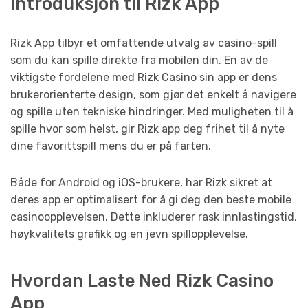
Introduksjon til Rizk App
Rizk App tilbyr et omfattende utvalg av casino-spill
som du kan spille direkte fra mobilen din. En av de
viktigste fordelene med Rizk Casino sin app er dens
brukerorienterte design, som gjør det enkelt å navigere
og spille uten tekniske hindringer. Med muligheten til å
spille hvor som helst, gir Rizk app deg frihet til å nyte
dine favorittspill mens du er på farten.
Både for Android og iOS-brukere, har Rizk sikret at
deres app er optimalisert for å gi deg den beste mobile
casinoopplevelsen. Dette inkluderer rask innlastingstid,
høykvalitets grafikk og en jevn spillopplevelse.
Hvordan Laste Ned Rizk Casino
App