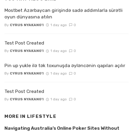
Mostbet Azərbaycan girişində sadə addımlarla sürətli
oyun dünyasına atılın
By
CYRUS NYAKANG'I
1 day ago
0
Test Post Created
By
CYRUS NYAKANG'I
1 day ago
0
Pin up yukle ilə tək toxunuşda əyləncənin qapıları açılır
By
CYRUS NYAKANG'I
1 day ago
0
Test Post Created
By
CYRUS NYAKANG'I
1 day ago
0
MORE IN
LIFESTYLE
Navigating Australia’s Online Poker Sites Without