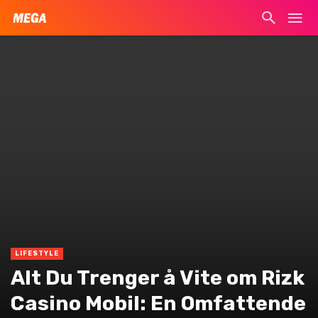
LIFESTYLE
Alt Du Trenger å Vite om Rizk
Casino Mobil: En Omfattende